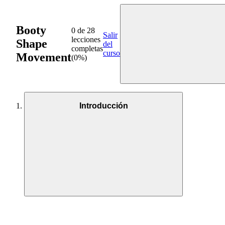
Booty
0 de 28
Salir
lecciones
Shape
del
completas
curso
Movement
(0%)
Introducción